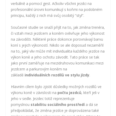
verbálně a pomocí gest. Ačkoliv všichni jezdci na
profesionální úrovni komunikují s koňmi na podobném
principu, každý z nich má svůj osobitý “styl”.
Současné studie se snaží přijít na to, jak změna trenéra,
či vztah mezi jezdcem a koněm ovlivňuje jeho výkonost
na závodišti. Některé práce dokonce porovnávají barvu
koní s jejich výkoností. Nikdo se ale doposud nezaměřil
na to, jaký vliv může mít individualita každého jezdce na
výkon koně a jeho ochotu závodit. Tato práce se tak
jako první zaměřuje na mezidruhovou komunikaci mezi
jezdcem a parkurovým koněm na
základě
individuálních rozdílů ve stylu jízdy
.
Hlavním cílem bylo zjistit důsledky možných rozdílů ve
výkonu koně v závislosti na
počtu jezdců
, kteří jeli v
jeho v sedle. Jezdec totiž reprezentuje
pomyslnou
stabilitu sociálního prostředí
a dá se
předpokládat, že změna jezdce je doprovázena také