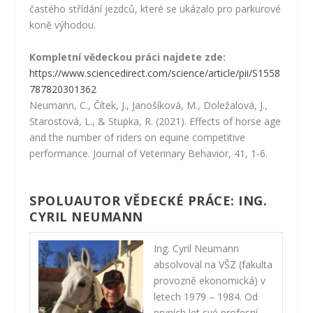
častého střídání jezdců, které se ukázalo pro parkurové
koně výhodou.
Kompletní vědeckou práci najdete zde:
https://www.sciencedirect.com/science/article/pii/S1558
787820301362
Neumann, C., Čítek, J., Janošíková, M., Doležalová, J.,
Starostová, L., & Stupka, R. (2021). Effects of horse age
and the number of riders on equine competitive
performance. Journal of Veterinary Behavior, 41, 1-6.
SPOLUAUTOR VĚDECKÉ PRÁCE: ING.
CYRIL NEUMANN
Ing. Cyril Neumann
absolvoval na VŠZ (fakulta
provozně ekonomická) v
letech 1979 – 1984. Od
prvních let své profesní