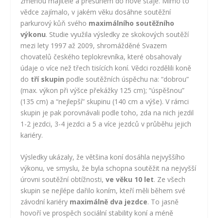
změnou majitele a přesunem do nové stáje. Mimo to
vědce zajímalo, v jakém věku dosáhne soutěžní
parkurový kůň svého
maximálního soutěžního
výkonu
. Studie využila výsledky ze skokových soutěží
mezi lety 1997 až 2009, shromážděné Svazem
chovatelů českého teplokrevníka, které obsahovaly
údaje o více než třech tisících koní. Vědci rozdělili koně
do
tří skupin
podle soutěžních úspěchu na: “dobrou”
(max. výkon při výšce překážky 125 cm); “úspěšnou”
(135 cm) a “nejlepší” skupinu (140 cm a výše). V rámci
skupin je pak porovnávali podle toho, zda na nich jezdil
1-2 jezdci, 3-4 jezdci a 5 a více jezdců v průběhu jejich
kariéry.
Výsledky ukázaly, že většina koní dosáhla nejvyššího
výkonu, ve smyslu, že byla schopna soutěžit na nejvyšší
úrovni soutěžní obtížnosti,
ve věku 10 let
. Ze všech
skupin se nejlépe dařilo koním, kteří měli během své
závodní kariéry
maximálně dva jezdce
. To jasně
hovoří ve prospěch sociální stability koní a méně