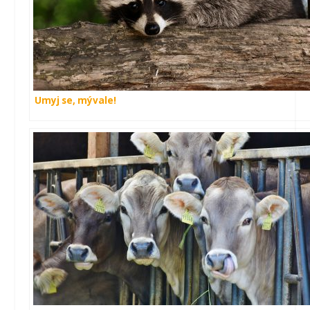
Umyj se, mývale!