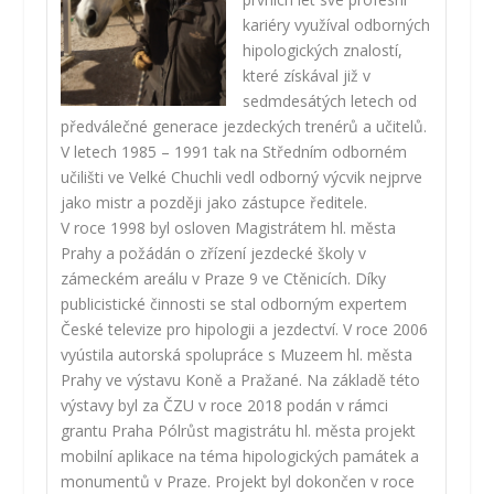
kariéry využíval odborných
hipologických znalostí,
které získával již v
sedmdesátých letech od
předválečné generace jezdeckých trenérů a učitelů.
V letech 1985 – 1991 tak na Středním odborném
učilišti ve Velké Chuchli vedl odborný výcvik nejprve
jako mistr a později jako zástupce ředitele.
V roce 1998 byl osloven Magistrátem hl. města
Prahy a požádán o zřízení jezdecké školy v
zámeckém areálu v Praze 9 ve Ctěnicích. Díky
publicistické činnosti se stal odborným expertem
České televize pro hipologii a jezdectví. V roce 2006
vyústila autorská spolupráce s Muzeem hl. města
Prahy ve výstavu Koně a Pražané. Na základě této
výstavy byl za ČZU v roce 2018 podán v rámci
grantu Praha Pólrůst magistrátu hl. města projekt
mobilní aplikace na téma hipologických památek a
monumentů v Praze. Projekt byl dokončen v roce