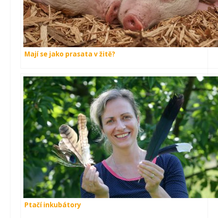
Mají se jako prasata v žitě?
Ptačí inkubátory