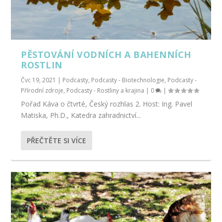
PĚSTOVÁNÍ VODNÍCH A BAHENNÍCH
ROSTLIN
Čvc 19, 2021
|
Podcasty
,
Podcasty - Biotechnologie
,
Podcasty -
Přírodní zdroje
,
Podcasty - Rostliny a krajina
|
0
|
Pořad Káva o čtvrté, Český rozhlas 2. Host: Ing. Pavel
Matiska, Ph.D., Katedra zahradnictví...
PŘEČTĚTE SI VÍCE