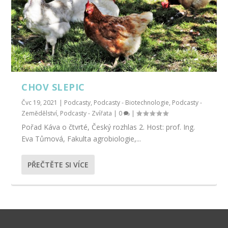
CHOV SLEPIC
Čvc 19, 2021
|
Podcasty
,
Podcasty - Biotechnologie
,
Podcasty -
Zemědělství
,
Podcasty - Zvířata
|
0
|
Pořad Káva o čtvrté, Český rozhlas 2. Host: prof. Ing.
Eva Tůmová, Fakulta agrobiologie,...
PŘEČTĚTE SI VÍCE