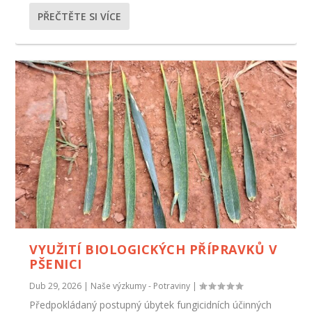
PŘEČTĚTE SI VÍCE
VYUŽITÍ BIOLOGICKÝCH PŘÍPRAVKŮ V
PŠENICI
Dub 29, 2026
|
Naše výzkumy - Potraviny
|
Předpokládaný postupný úbytek fungicidních účinných