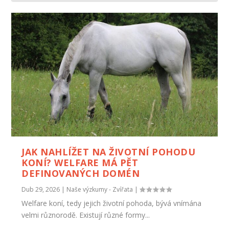
JAK NAHLÍŽET NA ŽIVOTNÍ POHODU
KONÍ? WELFARE MÁ PĚT
DEFINOVANÝCH DOMÉN
Dub 29, 2026
|
Naše výzkumy - Zvířata
|
Welfare koní, tedy jejich životní pohoda, bývá vnímána
velmi různorodě. Existují různé formy...