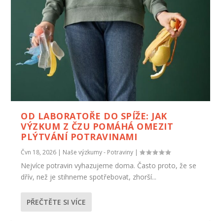
OD LABORATOŘE DO SPÍŽE: JAK
VÝZKUM Z ČZU POMÁHÁ OMEZIT
PLÝTVÁNÍ POTRAVINAMI
Čvn 18, 2026
|
Naše výzkumy - Potraviny
|
Nejvíce potravin vyhazujeme doma. Často proto, že se
dřív, než je stihneme spotřebovat, zhorší...
PŘEČTĚTE SI VÍCE