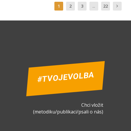
1
2
3
...
22
#TVOJEVOLBA
Chci vložit
(metodiku/publikaci/psali o nás)