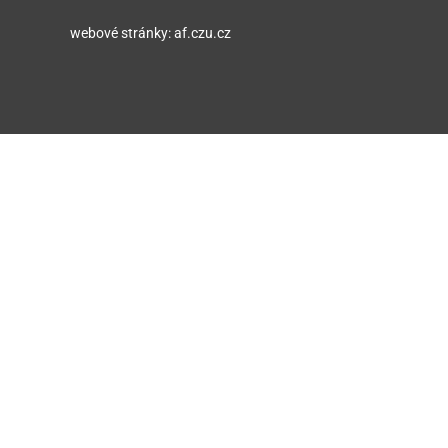
webové stránky: af.czu.cz