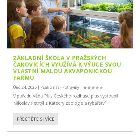
ZÁKLADNÍ ŠKOLA V PRAŽSKÝCH
ČAKOVICÍCH VYUŽÍVÁ K VÝUCE SVOU
VLASTNÍ MALOU AKVAPONICKOU
FARMU
Úno 24, 2026
|
Psali o nás - Potraviny
|
V pořadu Věda Plus Českého rozlhasu plus vystoupil
Miloslav Petrtýl z Katedry zoologie a rybářství...
PŘEČTĚTE SI VÍCE