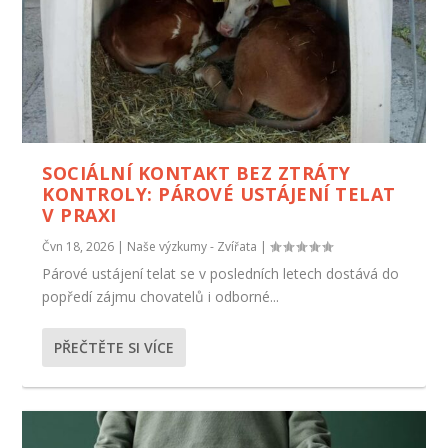
SOCIÁLNÍ KONTAKT BEZ ZTRÁTY
KONTROLY: PÁROVÉ USTÁJENÍ TELAT
V PRAXI
Čvn 18, 2026
|
Naše výzkumy - Zvířata
|
Párové ustájení telat se v posledních letech dostává do
popředí zájmu chovatelů i odborné...
PŘEČTĚTE SI VÍCE