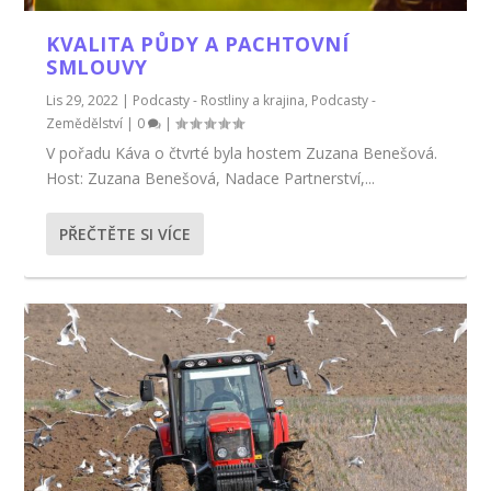
KVALITA PŮDY A PACHTOVNÍ
SMLOUVY
Lis 29, 2022
|
Podcasty - Rostliny a krajina
,
Podcasty -
Zemědělství
|
0
|
V pořadu Káva o čtvrté byla hostem Zuzana Benešová.
Host: Zuzana Benešová, Nadace Partnerství,...
PŘEČTĚTE SI VÍCE