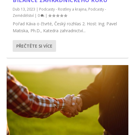
BILANCE ZAHRADNICKÉHO ROKU
Dub 13, 2023
|
Podcasty - Rostliny a krajina
,
Podcasty -
Zemědělství
|
0
|
Pořad Káva o čtvrté, Český rozhlas 2. Host: Ing. Pavel
Matiska, Ph.D., Katedra zahradnictví...
PŘEČTĚTE SI VÍCE