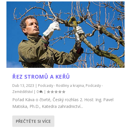
ŘEZ STROMŮ A KEŘŮ
Dub 13, 2023
|
Podcasty - Rostliny a krajina
,
Podcasty -
Zemědělství
|
0
|
Pořad Káva o čtvrté, Český rozhlas 2. Host: Ing. Pavel
Matiska, Ph.D., Katedra zahradnictví...
PŘEČTĚTE SI VÍCE