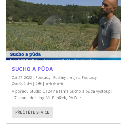
SUCHO A PŮDA
Zář 27, 2022
|
Podcasty - Rostliny a krajina
,
Podcasty -
Zemědělství
|
0
|
V pořadu Studio ČT24 na téma Sucho a půda vystoupil
17. srpna doc. Ing. Vít Penížek, Ph.D. z...
PŘEČTĚTE SI VÍCE