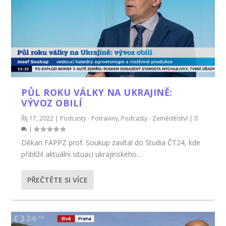
PŮL ROKU VÁLKY NA UKRAJINĚ:
VÝVOZ OBILÍ
Říj 17, 2022
|
Podcasty - Potraviny
,
Podcasty - Zemědělství
|
0
|
Děkan FAPPZ prof. Soukup zavítal do Studia ČT24, kde
přiblížil aktuální situaci ukrajinského...
PŘEČTĚTE SI VÍCE