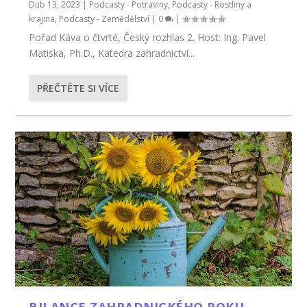
Dub 13, 2023
|
Podcasty - Potraviny
,
Podcasty - Rostliny a
krajina
,
Podcasty - Zemědělství
|
0
|
Pořad Káva o čtvrté, Český rozhlas 2. Host: Ing. Pavel
Matiska, Ph.D., Katedra zahradnictví...
PŘEČTĚTE SI VÍCE