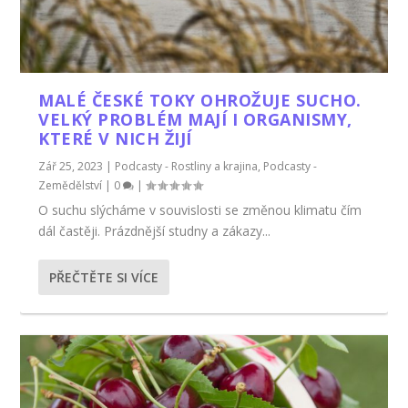
MALÉ ČESKÉ TOKY OHROŽUJE SUCHO.
VELKÝ PROBLÉM MAJÍ I ORGANISMY,
KTERÉ V NICH ŽIJÍ
Zář 25, 2023
|
Podcasty - Rostliny a krajina
,
Podcasty -
Zemědělství
|
0
|
O suchu slýcháme v souvislosti se změnou klimatu čím
dál častěji. Prázdnější studny a zákazy...
PŘEČTĚTE SI VÍCE