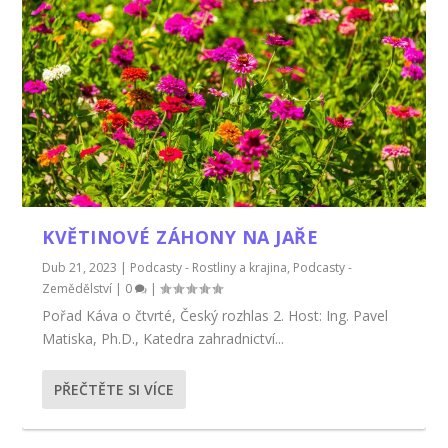
KVĚTINOVÉ ZÁHONY NA JAŘE
Dub 21, 2023
|
Podcasty - Rostliny a krajina
,
Podcasty -
Zemědělství
|
0
|
Pořad Káva o čtvrté, Český rozhlas 2. Host: Ing. Pavel
Matiska, Ph.D., Katedra zahradnictví...
PŘEČTĚTE SI VÍCE