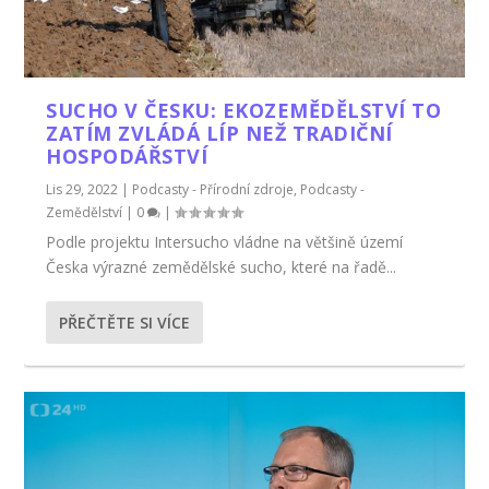
SUCHO V ČESKU: EKOZEMĚDĚLSTVÍ TO
ZATÍM ZVLÁDÁ LÍP NEŽ TRADIČNÍ
HOSPODÁŘSTVÍ
Lis 29, 2022
|
Podcasty - Přírodní zdroje
,
Podcasty -
Zemědělství
|
0
|
Podle projektu Intersucho vládne na většině území
Česka výrazné zemědělské sucho, které na řadě...
PŘEČTĚTE SI VÍCE