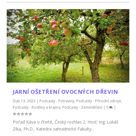
JARNÍ OŠETŘENÍ OVOCNÝCH DŘEVIN
Dub 13, 2023
|
Podcasty - Potraviny
,
Podcasty - Přírodní zdroje
,
Podcasty - Rostliny a krajina
,
Podcasty - Zemědělství
|
0
|
Pořad Káva o čtvrté, Český rozhlas 2. Host: ing. Lukáš
Zíka, Ph.D., Katedra zahradnictví Fakulty...