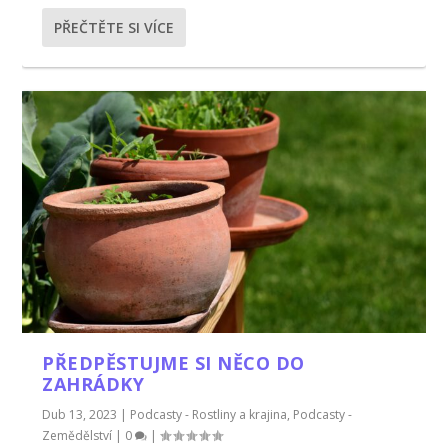
PŘEČTĚTE SI VÍCE
PŘEDPĚSTUJME SI NĚCO DO
ZAHRÁDKY
Dub 13, 2023
|
Podcasty - Rostliny a krajina
,
Podcasty -
Zemědělství
|
0
|