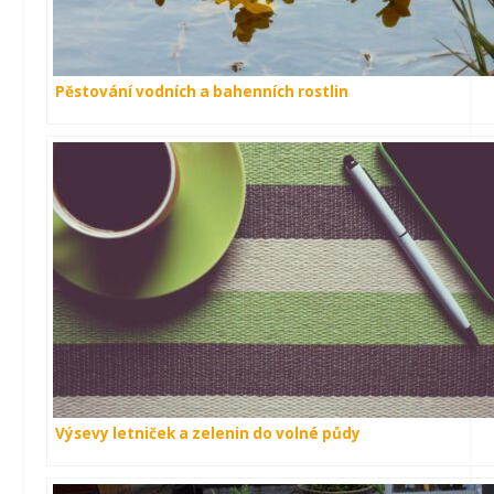
Pěstování vodních a bahenních rostlin
Výsevy letniček a zelenin do volné půdy