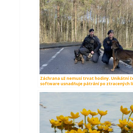
Záchrana už nemusí trvat hodiny. Unikátní č
software usnadňuje pátrání po ztracených l