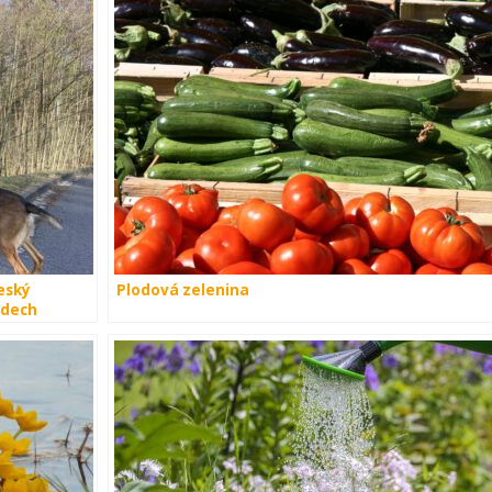
eský
Plodová zelenina
idech