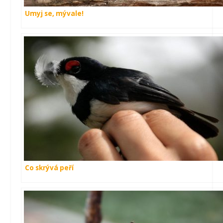
Umyj se, mývale!
Co skrývá peří