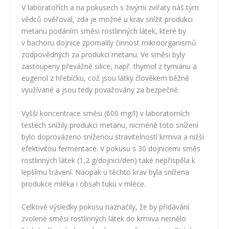
V laboratořích a na pokusech s živými zvířaty náš tým
vědců ověřoval, zda je možné u krav snížit produkci
metanu podáním směsi rostlinných látek, které by
v bachoru dojnice zpomalily činnost mikroorganismů
zodpovědných za produkci metanu. Ve směsi byly
zastoupeny převážně silice, např. thymol z tymiánu a
eugenol z hřebíčku, což jsou látky člověkem běžně
využívané a jsou tedy považovány za bezpečné.
Vyšší koncentrace směsi (600 mg/l) v laboratorních
testech snížily produkci metanu, nicméně toto snížení
bylo doprovázeno sníženou stravitelností krmiva a nižší
efektivitou fermentace. V pokusu s 30 dojnicemi směs
rostlinných látek (1,2 g/dojnici/den) také nepřispěla k
lepšímu trávení. Naopak u těchto krav byla snížena
produkce mléka i obsah tuku v mléce.
Celkově výsledky pokusu naznačily, že by přidávání
zvolené směsi rostlinných látek do krmiva nemělo