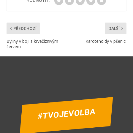
HODNOTIT:
PŘEDCHOZÍ
DALŠÍ
Byliny v boji s krvežíznivým
Karotenoidy v pšenici
červem
#TVOJEVOLBA