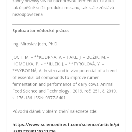
žádný příznivý vliv na bachorovou fermentaci. Otázka,
jak úspěšně snížit produkci metanu, tak stále zůstává
nezodpovězena.
Spoluautor vědecké práce:
Ing. Miroslav Joch, Ph.D.
JOCH, M. – **KUDRNA, V. – HAKL, J. – BOŽIK, M. –
HOMOLKA, P. – **ILLEK, J. – **TYROLOVÁ, Y. –
**VÝBORNÁ, A. In vitro and in vivo potential of a blend
of essential oil compounds to improve rumen
fermentation and performance of dairy cows. Animal
Feed Science and Technology , 2019, roč. 251, č. 2019,
s. 176-186. ISSN: 0377-8401.
Původní článek v plném znění naleznete zde:
https://www.sciencedirect.com/science/article/pi
i/S0377840118311726