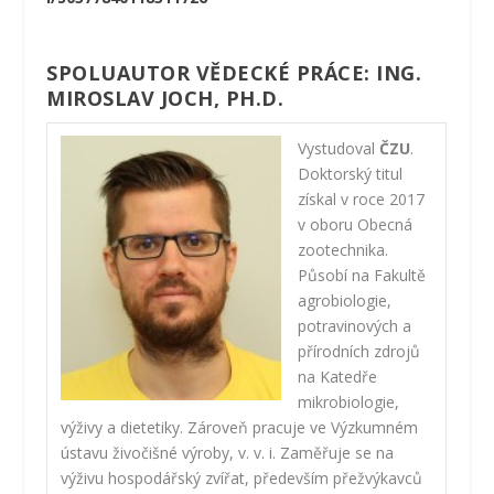
SPOLUAUTOR VĚDECKÉ PRÁCE: ING.
MIROSLAV JOCH, PH.D.
Vystudoval
ČZU
.
Doktorský titul
získal v roce 2017
v oboru Obecná
zootechnika.
Působí na Fakultě
agrobiologie,
potravinových a
přírodních zdrojů
na Katedře
mikrobiologie,
výživy a dietetiky. Zároveň pracuje ve Výzkumném
ústavu živočišné výroby, v. v. i. Zaměřuje se na
výživu hospodářský zvířat, především přežvýkavců