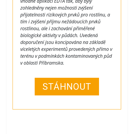
vhodné aplikaci EDTA tak, aby byly
zohledněny nejen možnosti zvýšení
přijatelnosti rizikových prvků pro rostlinu, a
tím i zvýšení příjmu nežádoucích prvků
rostlinou, ale i zachování přiměřené
biologické aktivity v půdách. Uvedená
doporučení jsou koncipována na základě
víceletých experimentů provedených přímo v
terénu v podmínkách kontaminovaných půd
v oblasti Příbramska.
STÁHNOUT