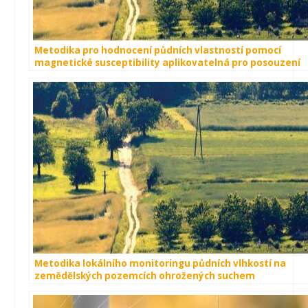
Metodika pro hodnocení půdních vlastností pomocí
magnetické susceptibility aplikovatelná pro posouzení
degradace půd v důsledku vodní eroze
Metodika lokálního monitoringu půdních vlhkostí na
zemědělských pozemcích ohrožených suchem