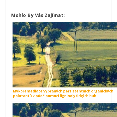
Mohlo By Vás Zajímat:
Mykoremediace vybraných perzistentních organických
polutantů v půdě pomocí ligninolytických hub
pěstovaných v substrátech založených na bázi
lignocelulózních materiálů