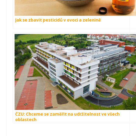
Jak se zbavit pesticidů v ovoci a zelenině
ČZU: Chceme se zaměřit na udržitelnost ve všech
oblastech