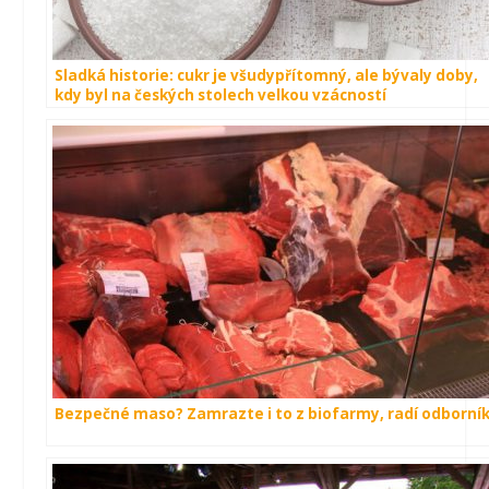
Sladká historie: cukr je všudypřítomný, ale bývaly doby,
kdy byl na českých stolech velkou vzácností
Bezpečné maso? Zamrazte i to z biofarmy, radí odborní