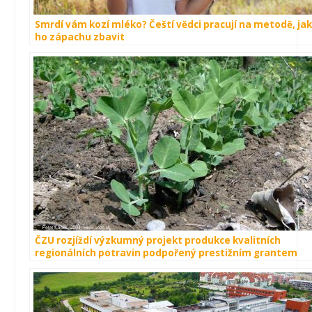
Smrdí vám kozí mléko? Čeští vědci pracují na metodě, ja
ho zápachu zbavit
ČZU rozjíždí výzkumný projekt produkce kvalitních
regionálních potravin podpořený prestižním grantem