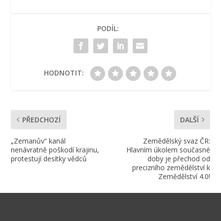
PODÍL:
HODNOTIT:
PŘEDCHOZÍ
DALŠÍ
„Zemanův“ kanál
Zemědělský svaz ČR:
nenávratně poškodí krajinu,
Hlavním úkolem současné
protestují desítky vědců
doby je přechod od
precizního zemědělství k
Zemědělství 4.0!