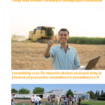
Český mák oceněn Chráněným zeměpisným označením
Zemědělský svaz ČR: Hlavním úkolem současné doby je
přechod od precizního zemědělství k Zemědělství 4.0!