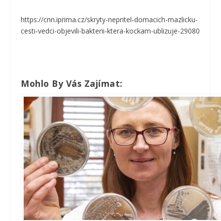
https://cnn.iprima.cz/skryty-nepritel-domacich-mazlicku-
cesti-vedci-objevili-bakterii-ktera-kockam-ublizuje-29080
Mohlo By Vás Zajímat: