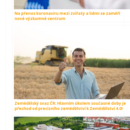
Na přenos koronaviru mezi zvířaty a lidmi se zaměří
nové výzkumné centrum
Zemědělský svaz ČR: Hlavním úkolem současné doby je
přechod od precizního zemědělství k Zemědělství 4.0!