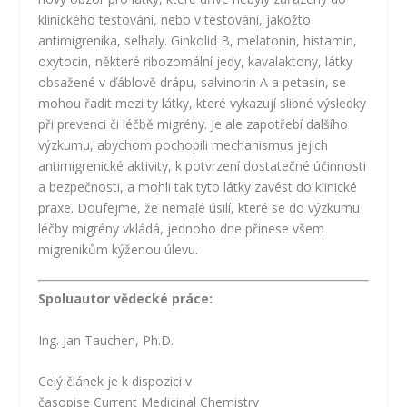
klinického testování, nebo v testování, jakožto
antimigrenika, selhaly. Ginkolid B, melatonin, histamin,
oxytocin, některé ribozomální jedy, kavalaktony, látky
obsažené v ďáblově drápu, salvinorin A a petasin, se
mohou řadit mezi ty látky, které vykazují slibné výsledky
při prevenci či léčbě migrény. Je ale zapotřebí dalšího
výzkumu, abychom pochopili mechanismus jejich
antimigrenické aktivity, k potvrzení dostatečné účinnosti
a bezpečnosti, a mohli tak tyto látky zavést do klinické
praxe. Doufejme, že nemalé úsilí, které se do výzkumu
léčby migrény vkládá, jednoho dne přinese všem
migrenikům kýženou úlevu.
Spoluautor vědecké práce:
Ing. Jan Tauchen, Ph.D.
Celý článek je k dispozici v
časopise
Current
Medicinal
Chemistry