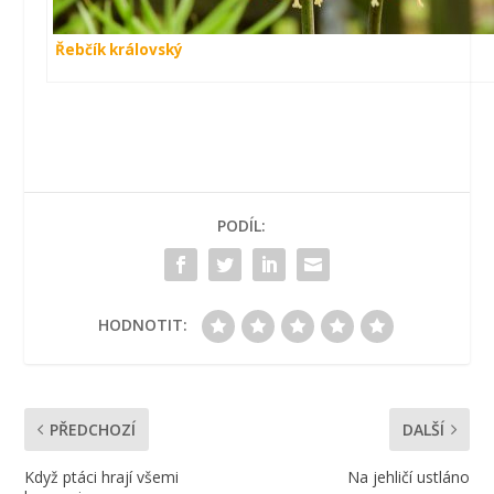
Řebčík královský
PODÍL:
HODNOTIT:
PŘEDCHOZÍ
DALŠÍ
Když ptáci hrají všemi
Na jehličí ustláno