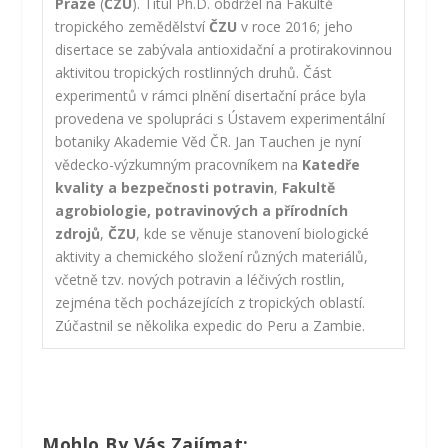
Praze
(
ČZU
). Titul Ph.D. obdržel na Fakultě
tropického zemědělství
ČZU
v roce 2016; jeho
disertace se zabývala antioxidační a protirakovinnou
aktivitou tropických rostlinných druhů. Část
experimentů v rámci plnění disertační práce byla
provedena ve spolupráci s Ústavem experimentální
botaniky Akademie Věd ČR. Jan Tauchen je nyní
vědecko-výzkumným pracovníkem na
Katedře
kvality a bezpečnosti potravin
,
Fakultě
agrobiologie, potravinových a přírodních
zdrojů
,
ČZU
, kde se věnuje stanovení biologické
aktivity a chemického složení různých materiálů,
včetně tzv. nových potravin a léčivých rostlin,
zejména těch pocházejících z tropických oblastí.
Zúčastnil se několika expedic do Peru a Zambie.
Mohlo By Vás Zajímat: