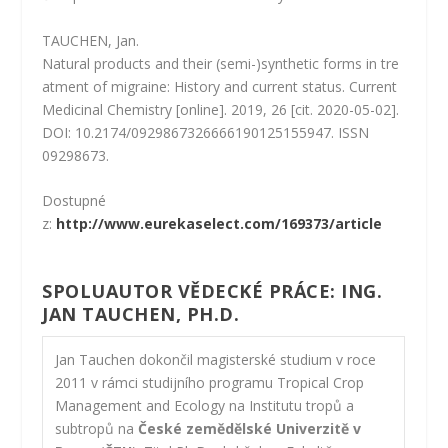
TAUCHEN, Jan.
Natural
products
and
their
(
semi
-)
synthetic
forms
in
tre
atment
of
migraine
:
History
and
current
status.
Current
Medicinal
Chemistry
[online]. 2019,
26
[cit. 2020-05-02].
DOI: 10.2174/0929867326666190125155947. ISSN
09298673.
Dostupné
z:
http://www.eurekaselect.com/169373/article
SPOLUAUTOR VĚDECKÉ PRÁCE: ING.
JAN TAUCHEN, PH.D.
Jan Tauchen dokončil magisterské studium v roce
2011 v rámci studijního programu Tropical Crop
Management and Ecology na Institutu tropů a
subtropů na
České zemědělské Univerzitě v