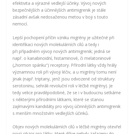
efektivita a výrazné vedlejší účinky. Vývoj nových
bezpečnějších a účinnějších antimigrenik je stále
zásadní avšak nedosaženou metou v boji s touto
nemocí.
Lepší pochopení příčin vzniku migrény je užitečné při
identifikaci nových molekulárních cílů a tedy i
při případném vývoji nových antimigrenik; jedná se
např. o kanabinoidní, histaminové, či melatoninové
(„hormon spánku“) receptory. Přírodní látky vždy hrály
významnou roli při vývoji léčiv, a u migrény tomu není
jinak (např. triptany, jenž jsou odvozené od struktury
serotoninu, sehráli revoluční roli v léčbě migrény). Je
tedy velice pravděpodobné, že se i v budoucnu setkáme
s některými přírodními látkami, které se stanou
zajímavými kandidáty pro vývoj účinnějších antimigrenik
s menším množstvím vedlejších účinků.
Objev nových molekulárních cílů v léčbě migrény otevřel
nový obzor pro látky, které dříve nebyly zařazeny do