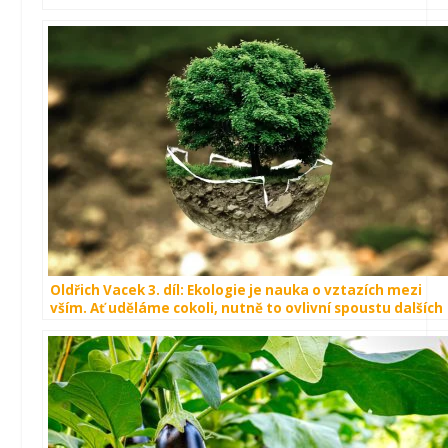
Oldřich Vacek 3. díl: Ekologie je nauka o vztazích mezi
vším. Ať uděláme cokoli, nutně to ovlivní spoustu dalších
prvků – mnohdy to nejsme schopni domyslet.