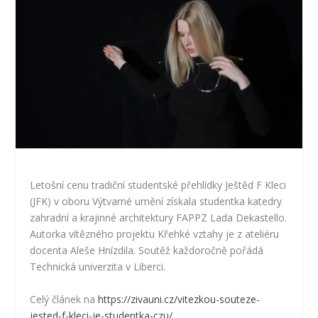
Letošní cenu tradiční studentské přehlídky Ještěd F Kleci
(JFK) v oboru Výtvarné umění získala studentka katedry
zahradní a krajinné architektury FAPPZ Lada Dekastello.
Autorka vítězného projektu Křehké vztahy je z ateliéru
docenta Aleše Hnízdila. Soutěž každoročně pořádá
Technická univerzita v Liberci.
Celý článek na
https://zivauni.cz/vitezkou-souteze-
jested-f-kleci-je-studentka-czu/