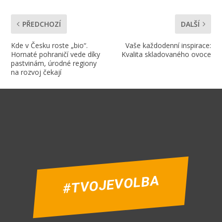
PŘEDCHOZÍ
DALŠÍ
Kde v Česku roste „bio“.
Vaše každodenní inspirace:
Hornaté pohraničí vede díky
Kvalita skladovaného ovoce
pastvinám, úrodné regiony
na rozvoj čekají
#TVOJEVOLBA